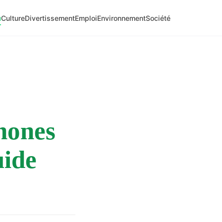
u
Culture
Divertissement
Emploi
Environnement
Société
hones
uide