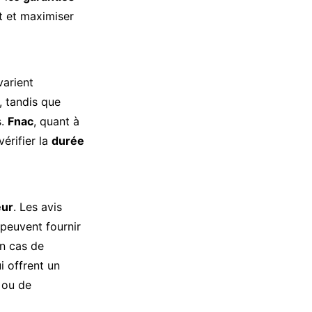
it et maximiser
varient
, tandis que
s.
Fnac
, quant à
vérifier la
durée
eur
. Les avis
peuvent fournir
en cas de
 offrent un
 ou de