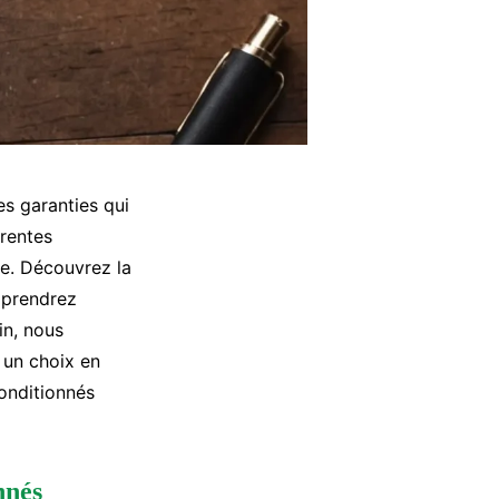
s garanties qui
érentes
le. Découvrez la
apprendrez
in, nous
 un choix en
onditionnés
nnés