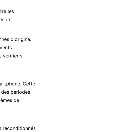
dre les
esprit.
nés d'origine.
ements
vérifier si
martphone. Cette
t des périodes
blèmes de
s reconditionnés