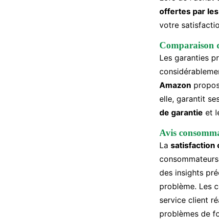
offertes par le
votre satisfactio
Comparaison de
Les garanties p
considérableme
Amazon
propose
elle, garantit s
de garantie
et 
Avis consommate
La
satisfaction 
consommateurs 
des insights pré
problème. Les c
service client r
problèmes de f