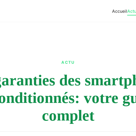
Accueil
Act
ACTU
garanties des smartp
onditionnés: votre g
complet