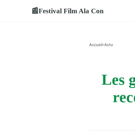
Festival Film Ala Con
📰
Accueil
›
Actu
Les 
rec