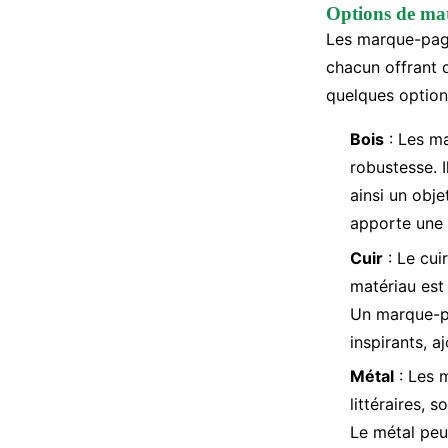
Options de ma
Les marque-page
chacun offrant d
quelques option
Bois
: Les ma
robustesse. 
ainsi un obje
apporte une 
Cuir
: Le cui
matériau est 
Un marque-pa
inspirants, a
Métal
: Les 
littéraires, 
Le métal peut