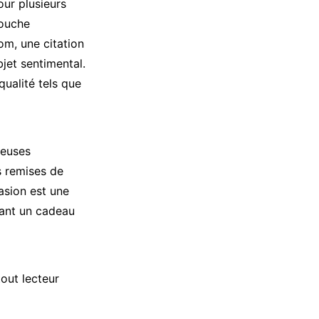
our plusieurs
touche
om, une citation
jet sentimental.
ualité tels que
reuses
s remises de
asion est une
rant un cadeau
out lecteur