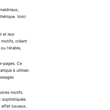
matériaux,
thétique. Voici
 et leur
 motifs, créant
ou l'érable,
ue-pages. Ce
tique à utiliser.
essages
utres motifs
t sophistiquée.
 effet luxueux.