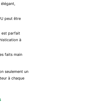
 élégant,
PU peut être
est parfait
istication à
es faits main
non seulement un
cteur à chaque
s