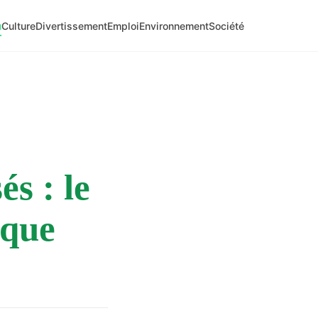
u
Culture
Divertissement
Emploi
Environnement
Société
s : le
aque