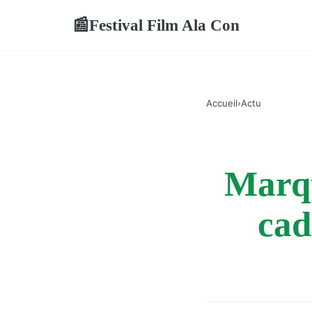
Festival Film Ala Con
📰
Accueil
›
Actu
Marqu
cad